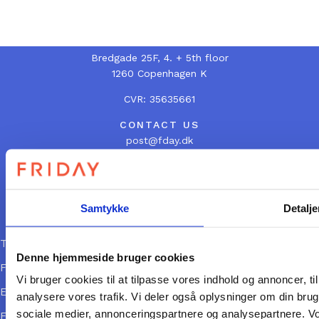
FIND US
Bredgade 25F, 4. + 5th floor
1260 Copenhagen K
CVR: 35635661
CONTACT US
post@fday.dk
+45 6025 6025
ACCOUNTING
bogholderi@fday.dk
Samtykke
Detalje
LINKS
Terms and Conditions
Denne hjemmeside bruger cookies
FRIDAY\’s annual report
Vi bruger cookies til at tilpasse vores indhold og annoncer, til 
Employee handbook
analysere vores trafik. Vi deler også oplysninger om din br
sociale medier, annonceringspartnere og analysepartnere. V
FRIDAY Safe