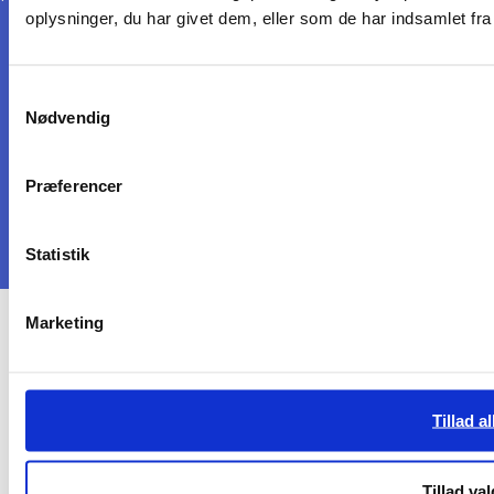
oplysninger, du har givet dem, eller som de har indsamlet fra 
FOLLOW US
LinkedIn
Instagram
Samtykkevalg
Nødvendig
NEWSLETTER
Sign up here!
Præferencer
Statistik
Marketing
Tillad al
Tillad val