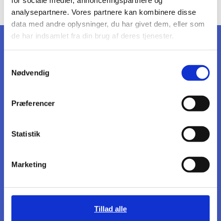
for sociale medier, annonceringspartnere og
analysepartnere. Vores partnere kan kombinere disse
data med andre oplysninger, du har givet dem, eller som
de har indsamlet fra din brug af deres tjenester.
Samtykkevalg
Nødvendig
FIND OS
Bredgade 25F, 4. + 5. sal
Præferencer
1260 København K
CVR: 35635661
Statistik
KONTAKT OS
post@fday.dk
Marketing
+45 6025 6025
BOGHOLDERI
bogholderi@fday.dk
Tillad alle
LINKS