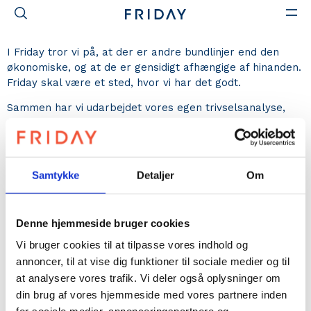
Trivsel
I Friday tror vi på, at der er andre bundlinjer end den
økonomiske, og at de er gensidigt afhængige af hinanden.
Friday skal være et sted, hvor vi har det godt.
Sammen har vi udarbejdet vores egen trivselsanalyse,
hvor vi i fællesskab har defineret hvilke punkter der er
vigtige for os at måle på både for fællesskabet og for
den enkelte. Den består af 20 spørgsmål, der vurderes
på en skala fra 1-9 og gennemføres hvert halve år. Ved
Samtykke
Detaljer
Om
gennemgang af analysen evaluerer vi på resultaterne i
fællesskab, og finder sammen fokuspunkter frem til
næste analyse.
Denne hjemmeside bruger cookies
Vi er stolte af, at så mange føler sig mødt med smil og
Vi bruger cookies til at tilpasse vores indhold og
positiv energi i Friday, og at så mange vil anbefale andre
annoncer, til at vise dig funktioner til sociale medier og til
at arbejde i Friday. Vores indsatsområder for forbedring
at analysere vores trafik. Vi deler også oplysninger om
er bl.a. at skabe rum for fordybelse og blive bedre til at
din brug af vores hjemmeside med vores partnere inden
give feedback.