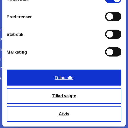
BOGHOLDERI
bogholderi@fday.dk
Præferencer
LINKS
Forretningsbetingelser
Statistik
FRIDAYs årsrapport
Medarbejderhåndbog
Marketing
FRIDAY Safe
Friday Jetforms CRM
Tillad alle
Cookie- og privatlivspolitik
FØLG OS
LinkedIn
Tillad valgte
Instagram
NYHEDSBREV
Afvis
Tilmeld dig her!