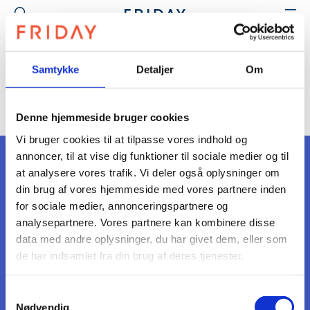
Samtykke
Detaljer
Om
[mailpoet_page]
Denne hjemmeside bruger cookies
Vi bruger cookies til at tilpasse vores indhold og
annoncer, til at vise dig funktioner til sociale medier og til
at analysere vores trafik. Vi deler også oplysninger om
FIND OS
din brug af vores hjemmeside med vores partnere inden
Bredgade 25F, 4. + 5. sal
for sociale medier, annonceringspartnere og
1260 København K
analysepartnere. Vores partnere kan kombinere disse
data med andre oplysninger, du har givet dem, eller som
CVR: 35635661
de har indsamlet fra din brug af deres tjenester.
KONTAKT OS
post@fday.dk
Samtykkevalg
+45 6025 6025
Nødvendig