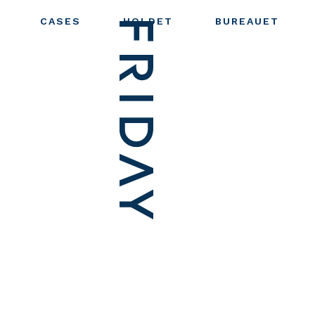
CASES
HOLDET
BUREAUET