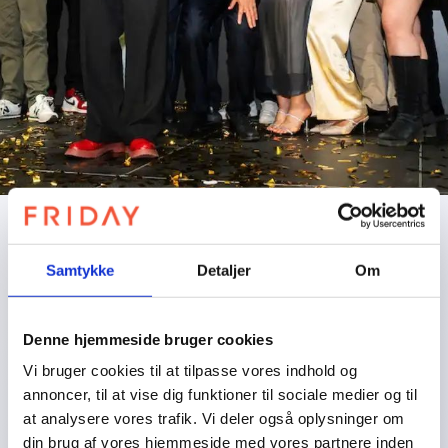
AWARDS
Samtykke
Detaljer
Om
POWER og FRIDAY vinder
guld, sølv og bronze ved
Denne hjemmeside bruger cookies
Danish Digital Award
Vi bruger cookies til at tilpasse vores indhold og
POWER sætter rekord med reklamefilm produceret af
annoncer, til at vise dig funktioner til sociale medier og til
FRIDAY
at analysere vores trafik. Vi deler også oplysninger om
Hvordan skaber du hype om endnu en butiksåbning i
din brug af vores hjemmeside med vores partnere inden