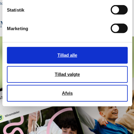
Idea development
Statistik
More cases
Marketing
Tillad alle
Tillad valgte
Afvis