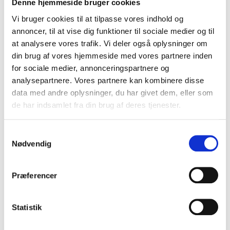
Denne hjemmeside bruger cookies
Vi bruger cookies til at tilpasse vores indhold og
annoncer, til at vise dig funktioner til sociale medier og til
at analysere vores trafik. Vi deler også oplysninger om
din brug af vores hjemmeside med vores partnere inden
for sociale medier, annonceringspartnere og
analysepartnere. Vores partnere kan kombinere disse
data med andre oplysninger, du har givet dem, eller som
de har indsamlet fra din brug af deres tjenester.
Samtykkevalg
Nødvendig
POWER
Full Power with Hav and
Præferencer
Kamal
Statistik
In connection with POWER opening the doors to
Denmark’s largest electronics and home appliances